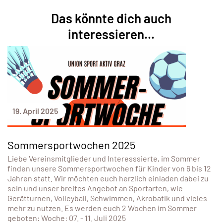
Das könnte dich auch
interessieren...
19. April 2025
Sommersportwochen 2025
Liebe Vereinsmitglieder und Interesssierte, im Sommer
finden unsere Sommersportwochen für Kinder von 6 bis 12
Jahren statt. Wir möchten euch herzlich einladen dabei zu
sein und unser breites Angebot an Sportarten, wie
Gerätturnen, Volleyball, Schwimmen, Akrobatik und vieles
mehr zu nutzen. Es werden euch 2 Wochen im Sommer
geboten: Woche: 07. - 11. Juli 2025