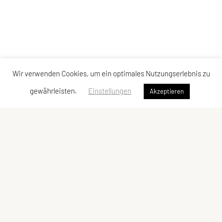
Wir verwenden Cookies, um ein optimales Nutzungserlebnis zu
gewährleisten.
Einstellungen
Akzeptieren
Union Sport Aktiv Graz
Gaußgasse 3, Graz 8010
Tel: +43 676 3409008 (Eva Kupplent)
E-Mail:
office(at)unionsportaktivgraz.at
ZVR-Zahl: 857825444